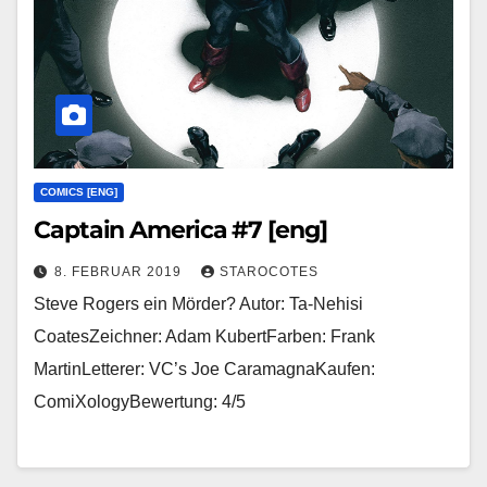
COMICS [ENG]
Captain America #7 [eng]
8. FEBRUAR 2019
STAROCOTES
Steve Rogers ein Mörder? Autor: Ta-Nehisi
CoatesZeichner: Adam KubertFarben: Frank
MartinLetterer: VC’s Joe CaramagnaKaufen:
ComiXologyBewertung: 4/5