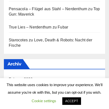
Pensacola – Flügel aus Stahl – Nerdenthum
zu
Top
Gun: Maverick
True Lies – Nerdenthum
zu
Fubar
Starocotes
zu
Love, Death & Robots: Nacht der
Fische
Archiv
Februar 2026
This website uses cookies to improve your experience. We'll
November 2025
assume you're ok with this, but you can opt-out if you wish.
Cookie settings
ACCEPT
Mai 2024