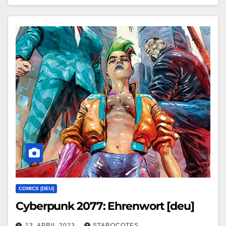
COMICS [DEU]
Cyberpunk 2077: Ehrenwort [deu]
13. APRIL 2023
STAROCOTES