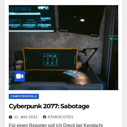
COMPUTERSPIELE
Cyberpunk 2077: Sabotage
11. MAI 2022
STAROCOTES
Für einen Reporter soll ich Dreck bei Kendachi