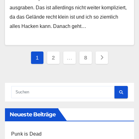
ausgraben. Das ist allerdings nicht weiter kompliziert,
da das Gelände recht klein ist und ich so ziemlich
alles Hacken kann. Danach geht…
Seitennummerierung
1
2
…
8
der
Beiträge
Neueste Beiträge
Punk is Dead