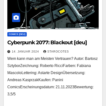
COMICS [DEU]
Cyberpunk 2077: Blackout [deu]
14. JANUAR 2024
STAROCOTES
Wem kann man am Meisten Vertrauen? Autor: Bartosz
SztyborZeichnung: Roberto RicciFarben: Fabiana
MascoloLettering: Astarte DesignÜbersetzung:
Andreas KasprzakKaufen: Panini
ComicsErscheinungsdatum: 21.11.2023Bewertung:
3,5/5