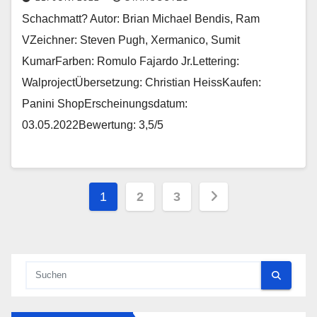
Schachmatt? Autor: Brian Michael Bendis, Ram
VZeichner: Steven Pugh, Xermanico, Sumit
KumarFarben: Romulo Fajardo Jr.Lettering:
WalprojectÜbersetzung: Christian HeissKaufen:
Panini ShopErscheinungsdatum:
03.05.2022Bewertung: 3,5/5
Seitennummerierun
1
2
3
der
Beiträge