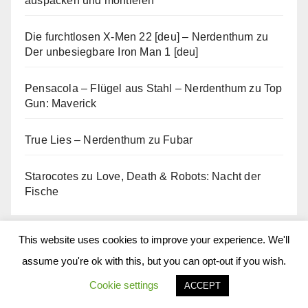
auspacken und montieren
Die furchtlosen X-Men 22 [deu] – Nerdenthum
zu
Der unbesiegbare Iron Man 1 [deu]
Pensacola – Flügel aus Stahl – Nerdenthum
zu
Top
Gun: Maverick
True Lies – Nerdenthum
zu
Fubar
Starocotes
zu
Love, Death & Robots: Nacht der
Fische
This website uses cookies to improve your experience. We'll
Archiv
assume you're ok with this, but you can opt-out if you wish.
Cookie settings
ACCEPT
Februar 2026