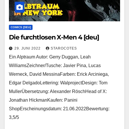
COMICS [DEU]
Die furchtlosen X-Men 4 [deu]
29. JUNI 2022
STAROCOTES
Ein Alptraum Autor: Gerry Duggan, Leah
WilliamsZeichner/Tusche: Javier Pina, Lucas
Werneck, David MessinaFarben: Erick Arciniega,
Edgar DelgadoLettering: WalprojectDesign: Tom
MullerÜbersetzung: Alexander RöschHead of X:
Jonathan HickmanKaufen: Panini
ShopErscheinungsdatum: 21.06.2022Bewertung:
3,5/5