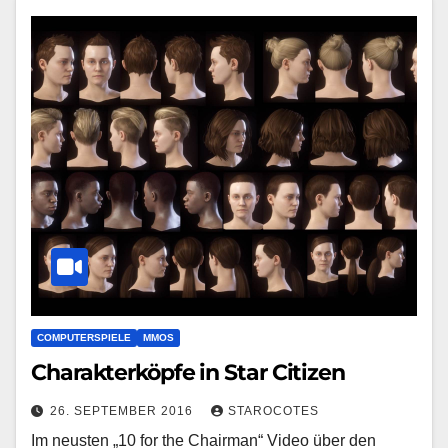
COMPUTERSPIELE
MMOS
Charakterköpfe in Star Citizen
26. SEPTEMBER 2016
STAROCOTES
Im neusten „10 for the Chairman“ Video über den