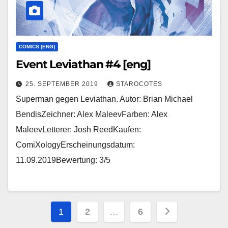
COMICS [ENG]
Event Leviathan #4 [eng]
25. SEPTEMBER 2019
STAROCOTES
Superman gegen Leviathan. Autor: Brian Michael
BendisZeichner: Alex MaleevFarben: Alex
MaleevLetterer: Josh ReedKaufen:
ComiXologyErscheinungsdatum:
11.09.2019Bewertung: 3/5
Seitennummerierung
1
2
…
6