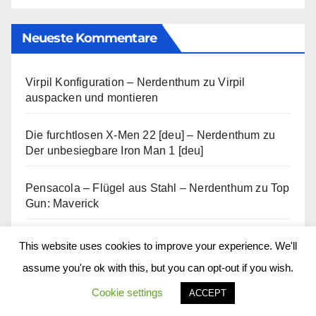
Neueste Kommentare
Virpil Konfiguration – Nerdenthum
zu
Virpil
auspacken und montieren
Die furchtlosen X-Men 22 [deu] – Nerdenthum
zu
Der unbesiegbare Iron Man 1 [deu]
Pensacola – Flügel aus Stahl – Nerdenthum
zu
Top
Gun: Maverick
True Lies – Nerdenthum
zu
Fubar
This website uses cookies to improve your experience. We'll
assume you're ok with this, but you can opt-out if you wish.
Starocotes
zu
Love, Death & Robots: Nacht der
Cookie settings
Fische
ACCEPT