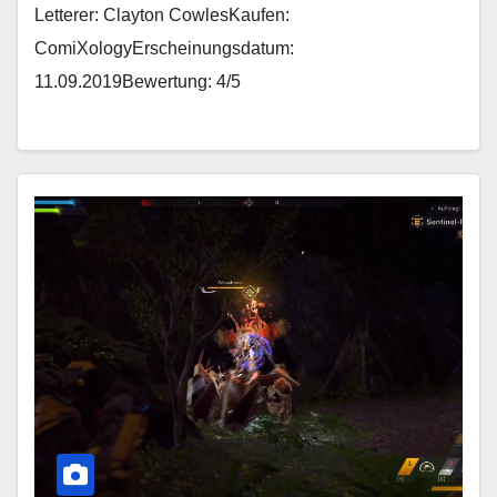
Letterer: Clayton CowlesKaufen:
ComiXologyErscheinungsdatum:
11.09.2019Bewertung: 4/5