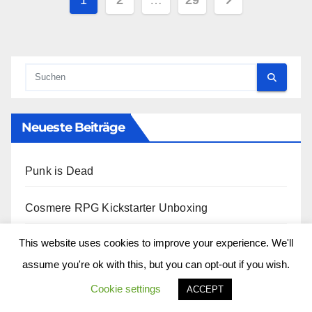
1
2
…
29
der
Beiträge
Neueste Beiträge
Punk is Dead
Cosmere RPG Kickstarter Unboxing
This website uses cookies to improve your experience. We'll
Star Citizen 3.22 – Grim Hex
assume you're ok with this, but you can opt-out if you wish.
What If ? Strange Supreme
Cookie settings
ACCEPT