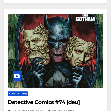
COMICS [DEU]
Detective Comics #74 [deu]