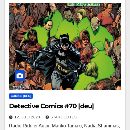
COMICS [DEU]
Detective Comics #70 [deu]
12. JULI 2023
STAROCOTES
Radio Riddler Autor: Mariko Tamaki, Nadia Shammas,