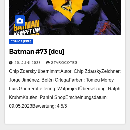
COMICS [DEU]
Batman #73 [deu]
26. JUNI 2023
STAROCOTES
Chip Zdarsky übernimmt Autor: Chip ZdarskyZeichner:
Jorge Jiménez, Belén OrtegaFarben: Tomeu Morey,
Luis GuerreroLettering: WalprojectÜbersetzung: Ralph
KruhmKaufen: Panini ShopErscheinungsdatum:
09.05.2023Bewertung: 4,5/5