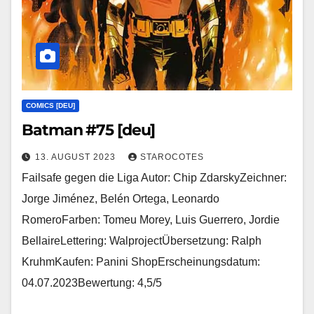
COMICS [DEU]
Batman #75 [deu]
13. AUGUST 2023
STAROCOTES
Failsafe gegen die Liga Autor: Chip ZdarskyZeichner:
Jorge Jiménez, Belén Ortega, Leonardo
RomeroFarben: Tomeu Morey, Luis Guerrero, Jordie
BellaireLettering: WalprojectÜbersetzung: Ralph
KruhmKaufen: Panini ShopErscheinungsdatum:
04.07.2023Bewertung: 4,5/5