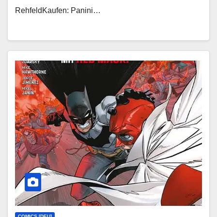
RehfeldKaufen: Panini…
COMICS [DEU]