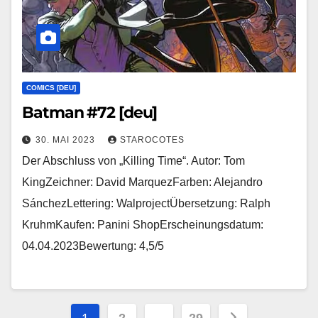
COMICS [DEU]
Batman #72 [deu]
30. MAI 2023
STAROCOTES
Der Abschluss von „Killing Time“. Autor: Tom
KingZeichner: David MarquezFarben: Alejandro
SánchezLettering: WalprojectÜbersetzung: Ralph
KruhmKaufen: Panini ShopErscheinungsdatum:
04.04.2023Bewertung: 4,5/5
Seitennummerierung