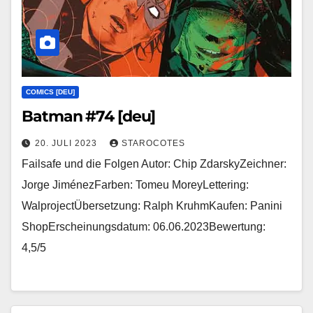
COMICS [DEU]
Batman #74 [deu]
20. JULI 2023
STAROCOTES
Failsafe und die Folgen Autor: Chip ZdarskyZeichner:
Jorge JiménezFarben: Tomeu MoreyLettering:
WalprojectÜbersetzung: Ralph KruhmKaufen: Panini
ShopErscheinungsdatum: 06.06.2023Bewertung:
4,5/5