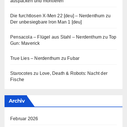
auspacken und montieren
Die furchtlosen X-Men 22 [deu] – Nerdenthum
zu
Der unbesiegbare Iron Man 1 [deu]
Pensacola – Flügel aus Stahl – Nerdenthum
zu
Top
Gun: Maverick
True Lies – Nerdenthum
zu
Fubar
Starocotes
zu
Love, Death & Robots: Nacht der
Fische
Archiv
Februar 2026