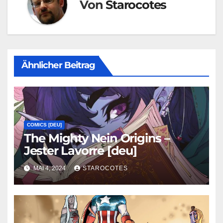
Von
Starocotes
Ähnlicher Beitrag
COMICS [DEU]
The Mighty Nein Origins –
Jester Lavorre [deu]
MAI 4, 2024
STAROCOTES