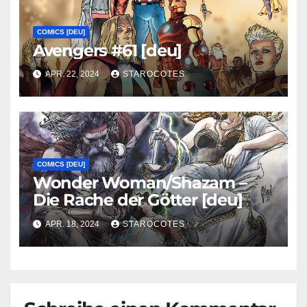
COMICS [DEU]
Avengers #61 [deu]
APR. 22, 2024
STAROCOTES
COMICS [DEU]
Wonder Woman/Shazam –
Die Rache der Götter [deu]
APR. 18, 2024
STAROCOTES