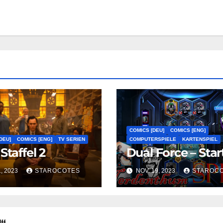
COMICS [DEU]
COMICS [ENG]
DEU]
COMICS [ENG]
TV SERIEN
COMPUTERSPIELE
KARTENSPIEL
Staffel 2
Dual Force – Star
1, 2023
STAROCOTES
NOV. 19, 2023
STAROC