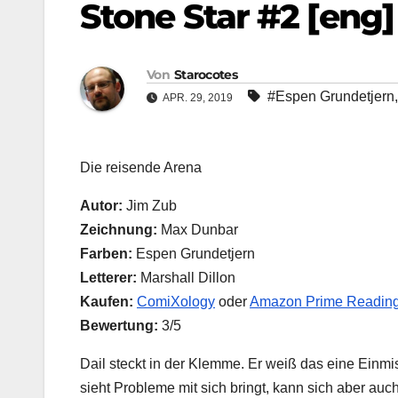
Stone Star #2 [eng]
Von
Starocotes
#Espen Grundetjern
APR. 29, 2019
Die reisende Arena
Autor:
Jim Zub
Zeichnung:
Max Dunbar
Farben:
Espen Grundetjern
Letterer:
Marshall Dillon
Kaufen:
ComiXology
oder
Amazon Prime Readin
Bewertung:
3/5
Dail steckt in der Klemme. Er weiß das eine Einmi
sieht Probleme mit sich bringt, kann sich aber auc