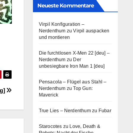
Neueste Kommentare
Virpil Konfiguration –
Nerdenthum
zu
Virpil auspacken
und montieren
Die furchtlosen X-Men 22 [deu] –
Nerdenthum
zu
Der
unbesiegbare Iron Man 1 [deu]
Pensacola – Flügel aus Stahl –
Nerdenthum
zu
Top Gun:
ng]
Maverick
True Lies – Nerdenthum
zu
Fubar
Starocotes
zu
Love, Death &
Robots: Nacht der Fische