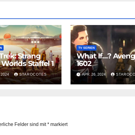
N
TV SERIEN
 Trek: Strang
What If…? Aveng
Worlds Staffel 1
1602
, 2024
STAROCOTES
APR. 26, 2024
STAROC
erliche Felder sind mit
*
markiert