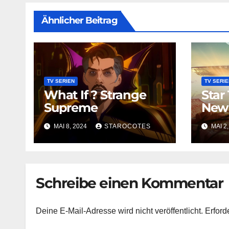
Ähnlicher Beitrag
TV SERIEN
TV SERIE
What If ? Strange
Star
Supreme
New 
MAI 8, 2024
STAROCOTES
MAI 2
Schreibe einen Kommentar
Deine E-Mail-Adresse wird nicht veröffentlicht.
Erford