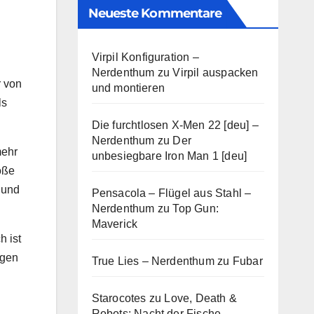
Neueste Kommentare
Virpil Konfiguration –
Nerdenthum
zu
Virpil auspacken
r von
und montieren
ls
Die furchtlosen X-Men 22 [deu] –
Nerdenthum
zu
Der
mehr
unbesiegbare Iron Man 1 [deu]
oße
 und
Pensacola – Flügel aus Stahl –
Nerdenthum
zu
Top Gun:
Maverick
h ist
agen
True Lies – Nerdenthum
zu
Fubar
Starocotes
zu
Love, Death &
Robots: Nacht der Fische