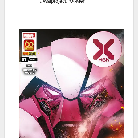
#Walproject
,
#X-Men