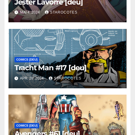
Jester Lavorre [deu]
MAI 4, 2024
STAROCOTES
COMICS [DEU]
Tracht Man #17 [deu]
APR. 28, 2024
STAROCOTES
COMICS [DEU]
Avengers #61 [deu]