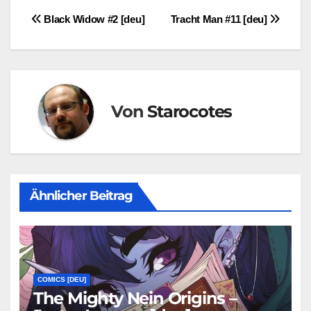
Beitragsnavigation
Black Widow #2 [deu]
Tracht Man #11 [deu]
Von
Starocotes
Ähnlicher Beitrag
COMICS [DEU]
The Mighty Nein Origins –