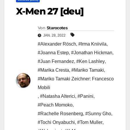
X-Men 27 [deu]
Von
Starocotes
JAN. 28, 2022
#Alexander Rösch
,
#Irma Kniivila
,
#Joanna Estep
,
#Jonathan Hickman
,
#Juan Fernandez
,
#Ken Lashley
,
#Marika Cresta
,
#Mariko Tamaki
,
#Mariko Tamaki Zeichner: Francesco
Mobili
,
#Natasha Alterici
,
#Panini
,
#Peach Momoko
,
#Rachelle Rosenberg
,
#Sunny Gho
,
#Tochi Onyabuchi
,
#Tom Muller
,