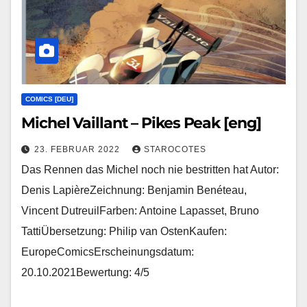
COMICS [DEU]
Michel Vaillant – Pikes Peak [eng]
23. FEBRUAR 2022
STAROCOTES
Das Rennen das Michel noch nie bestritten hat Autor:
Denis LapièreZeichnung: Benjamin Benéteau,
Vincent DutreuilFarben: Antoine Lapasset, Bruno
TattiÜbersetzung: Philip van OstenKaufen:
EuropeComicsErscheinungsdatum:
20.10.2021Bewertung: 4/5