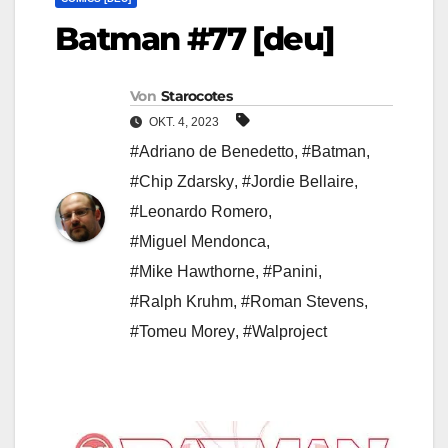
Batman #77 [deu]
Von
Starocotes
OKT. 4, 2023
#Adriano de Benedetto
,
#Batman
,
#Chip Zdarsky
,
#Jordie Bellaire
,
#Leonardo Romero
,
#Miguel Mendonca
,
#Mike Hawthorne
,
#Panini
,
#Ralph Kruhm
,
#Roman Stevens
,
#Tomeu Morey
,
#Walproject