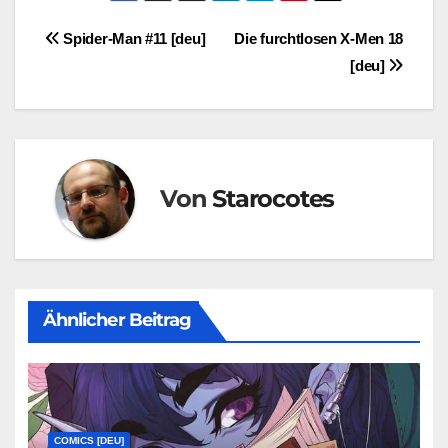
Beitragsnavigation
Spider-Man #11 [deu]
Die furchtlosen X-Men 18
[deu]
Von
Starocotes
Ähnlicher Beitrag
COMICS [DEU]