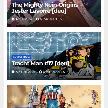
The Mighty Nein Origins –
Jester Lavorre [deu]
MAI 4, 2024
STAROCOTES
COMICS [DEU]
Tracht Man #17 [deu]
APR. 28, 2024
STAROCOTES