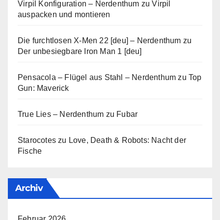
Virpil Konfiguration – Nerdenthum
zu
Virpil
auspacken und montieren
Die furchtlosen X-Men 22 [deu] – Nerdenthum
zu
Der unbesiegbare Iron Man 1 [deu]
Pensacola – Flügel aus Stahl – Nerdenthum
zu
Top
Gun: Maverick
True Lies – Nerdenthum
zu
Fubar
Starocotes
zu
Love, Death & Robots: Nacht der
Fische
Archiv
Februar 2026