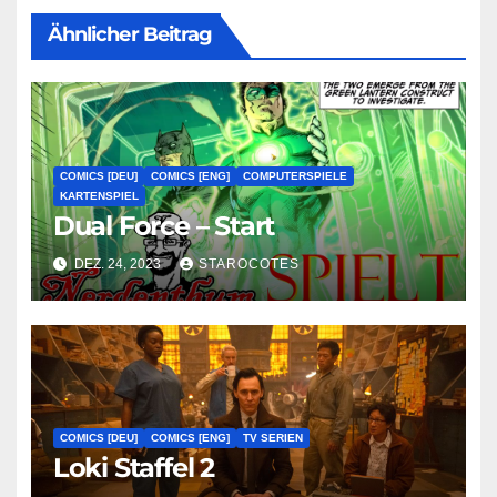
Ähnlicher Beitrag
COMICS [DEU]
COMICS [ENG]
COMPUTERSPIELE
KARTENSPIEL
Dual Force – Start
DEZ. 24, 2023
STAROCOTES
COMICS [DEU]
COMICS [ENG]
TV SERIEN
Loki Staffel 2