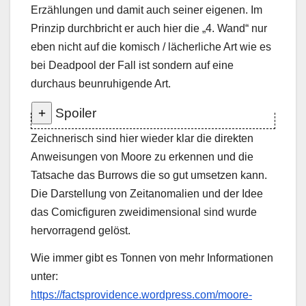
Erzählungen und damit auch seiner eigenen. Im
Prinzip durchbricht er auch hier die „4. Wand“ nur
eben nicht auf die komisch / lächerliche Art wie es
bei Deadpool der Fall ist sondern auf eine
durchaus beunruhigende Art.
Spoiler
Das Lovecraft der Erlöser ist und durch die
Zeichnerisch sind hier wieder klar die direkten
Aufzeichnungen von Black erst seine Geschichten
Anweisungen von Moore zu erkennen und die
schreiben kann die dann wieder Moore inspirieren
Tatsache das Burrows die so gut umsetzen kann.
und so der Horror am Leben gehalten wird ist ein
Die Darstellung von Zeitanomalien und der Idee
durchaus interessanter Kniff. Hier warte ich jetzt
das Comicfiguren zweidimensional sind wurde
doch gespannt darauf wie das noch weiter geht,
hervorragend gelöst.
besonders weil man schon merkt das viel der
Wie immer gibt es Tonnen von mehr Informationen
Geschichte sich zeitlich kreisförmig bewegt und
unter:
sicher noch Referenzen zum Neonomicon
https://factsprovidence.wordpress.com/moore-
gemacht werden.