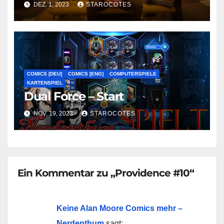
DEZ. 1, 2023
STAROCOTES
COMICS [DEU]
COMICS [ENG]
COMPUTERSPIELE
KARTENSPIEL
Dual Force – Start
NOV. 19, 2023
STAROCOTES
Ein Kommentar zu „Providence #10“
Keine Alan Moore Comics mehr –
Nerdenthum
sagt: