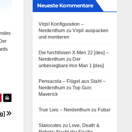
Neueste Kommentare
Virpil Konfiguration –
Nerdenthum
zu
Virpil auspacken
endes
und montieren
Der
ards
Die furchtlosen X-Men 22 [deu] –
Nerdenthum
zu
Der
unbesiegbare Iron Man 1 [deu]
Pensacola – Flügel aus Stahl –
Nerdenthum
zu
Top Gun:
Maverick
True Lies – Nerdenthum
zu
Fubar
ng]
Starocotes
zu
Love, Death &
Robots: Nacht der Fische