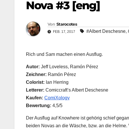
Nova #3 [eng]
Von
Starocotes
#Albert Deschesne
,
FEB. 17, 2017
Rich und Sam machen einen Ausflug.
Autor:
Jeff Loveless, Ramón Pérez
Zeichner:
Ramón Pérez
Colorist:
Ian Herring
Letterer:
Comiccraft’s Albert Deschesne
Kaufen:
ComiXology
Bewertung:
4,5/5
Der Ausflug auf Knowhere ist gehörig schief gega
beiden Novas an die Wäsche, bzw. an die Helme. Wa