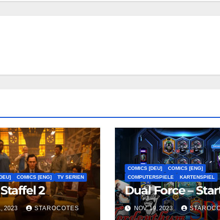
COMICS [DEU]
COMICS [ENG]
DEU]
COMICS [ENG]
TV SERIEN
COMPUTERSPIELE
KARTENSPIEL
Staffel 2
Dual Force – Star
1, 2023
STAROCOTES
NOV. 19, 2023
STAROC