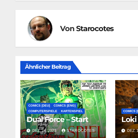
Von
Starocotes
Ähnlicher Beitrag
COMICS [DEU]
COMICS [ENG]
COMPUTERSPIELE
KARTENSPIEL
COMICS [
Dual Force – Start
Loki 
DEZ. 24, 2023
STAROCOTES
DEZ. 