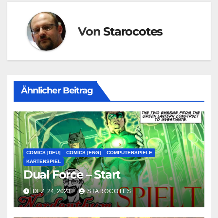
Von
Starocotes
Ähnlicher Beitrag
COMICS [DEU]
COMICS [ENG]
COMPUTERSPIELE
KARTENSPIEL
Dual Force – Start
DEZ. 24, 2023
STAROCOTES