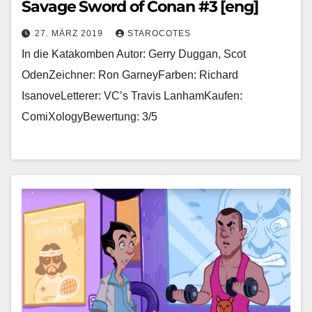
Savage Sword of Conan #3 [eng]
27. MÄRZ 2019
STAROCOTES
In die Katakomben Autor: Gerry Duggan, Scot
OdenZeichner: Ron GarneyFarben: Richard
IsanoveLetterer: VC’s Travis LanhamKaufen:
ComiXologyBewertung: 3/5