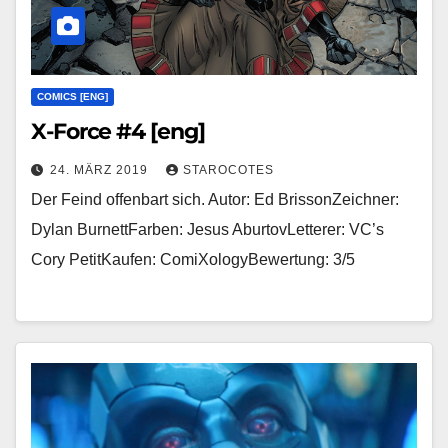
COMICS [ENG]
X-Force #4 [eng]
24. MÄRZ 2019
STAROCOTES
Der Feind offenbart sich. Autor: Ed BrissonZeichner:
Dylan BurnettFarben: Jesus AburtovLetterer: VC’s
Cory PetitKaufen: ComiXologyBewertung: 3/5