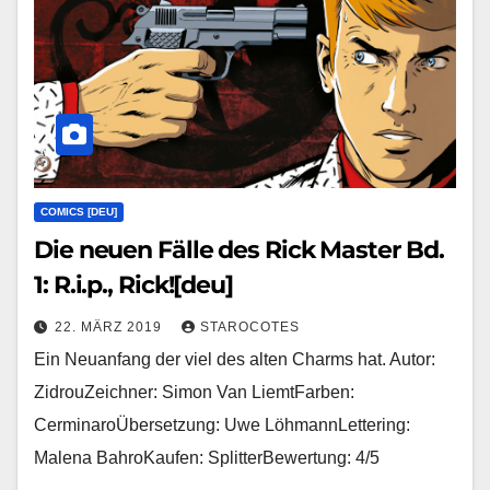
COMICS [DEU]
Die neuen Fälle des Rick Master Bd.
1: R.i.p., Rick![deu]
22. MÄRZ 2019
STAROCOTES
Ein Neuanfang der viel des alten Charms hat. Autor:
ZidrouZeichner: Simon Van LiemtFarben:
CerminaroÜbersetzung: Uwe LöhmannLettering:
Malena BahroKaufen: SplitterBewertung: 4/5