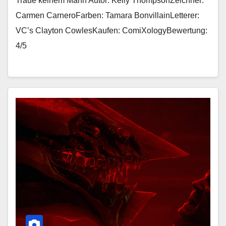
Traue keinem Mann Autor: Kelly ThompsonZeichner:
Carmen CarneroFarben: Tamara BonvillainLetterer:
VC’s Clayton CowlesKaufen: ComiXologyBewertung:
4/5