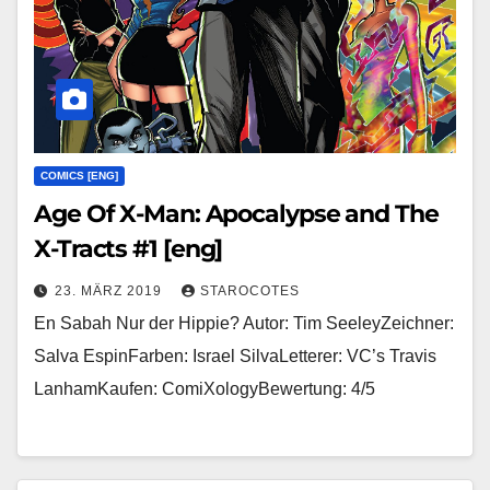
COMICS [ENG]
Age Of X-Man: Apocalypse and The
X-Tracts #1 [eng]
23. MÄRZ 2019
STAROCOTES
En Sabah Nur der Hippie? Autor: Tim SeeleyZeichner:
Salva EspinFarben: Israel SilvaLetterer: VC’s Travis
LanhamKaufen: ComiXologyBewertung: 4/5