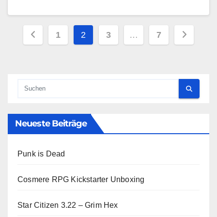
Seitennummerierung
1
2
3
…
7
der
Beiträge
Neueste Beiträge
Punk is Dead
Cosmere RPG Kickstarter Unboxing
Star Citizen 3.22 – Grim Hex