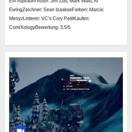
Ein Alptraum Autor: Jim Zub, Mark Waid, Al
EwingZeichner: Sean IzaakseFarben: Marcio
MenyzLetterer: VC’s Cory PetitKaufen:
ComiXologyBewertung: 3,5/5