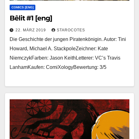
COMICS [ENG]
Bêlit #1 [eng]
22. MÄRZ 2019
STAROCOTES
Die Geschichte der jungen Piratenkönigin. Autor: Tini
Howard, Michael A. StackpoleZeichner: Kate
NiemczykFarben: Jason KeithLetterer: VC’s Travis
LanhamKaufen: ComiXologyBewertung: 3/5