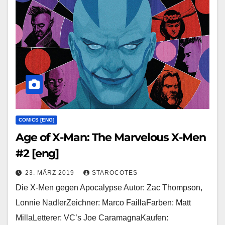
COMICS [ENG]
Age of X-Man: The Marvelous X-Men
#2 [eng]
23. MÄRZ 2019
STAROCOTES
Die X-Men gegen Apocalypse Autor: Zac Thompson,
Lonnie NadlerZeichner: Marco FaillaFarben: Matt
MillaLetterer: VC’s Joe CaramagnaKaufen: