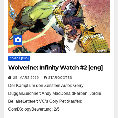
COMICS [ENG]
Wolverine: Infinity Watch #2 [eng]
25. MÄRZ 2019
STAROCOTES
Der Kampf um den Zeitstein Autor: Gerry
DugganZeichner: Andy MacDonaldFarben: Jordie
BellaireLetterer: VC’s Cory PetitKaufen:
ComiXologyBewertung: 2/5